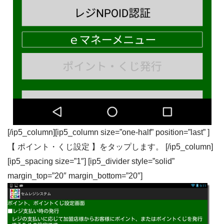
[/ip5_column][ip5_column size=”one-half” position=”last” ]
【 ポイント・くじ設定 】をタップします。 [/ip5_column]
[ip5_spacing size=”1″] [ip5_divider style=”solid”
margin_top=”20″ margin_bottom=”20″]