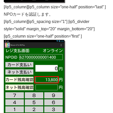
[/ip5_column][ip5_column size=”one-half” position=”last” ]
NPOカードを認証します。
[/ip5_column][ip5_spacing size=”1″] [ip5_divider
style=”solid” margin_top=”20″ margin_bottom=”20″]
[ip5_column size=”one-half” position=”first” ]