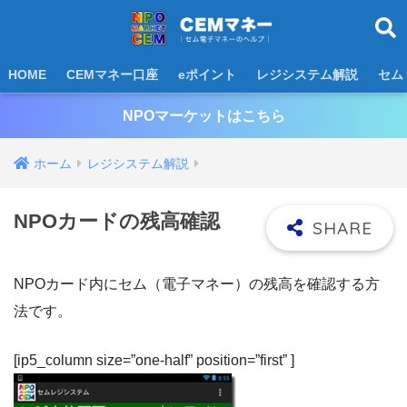
HOME
CEMマネー口座
eポイント
レジシステム解説
セム
NPOマーケットはこちら
ホーム
レジシステム解説
NPOカードの残高確認
NPOカード内にセム（電子マネー）の残高を確認する方
法です。
[ip5_column size=”one-half” position=”first” ]