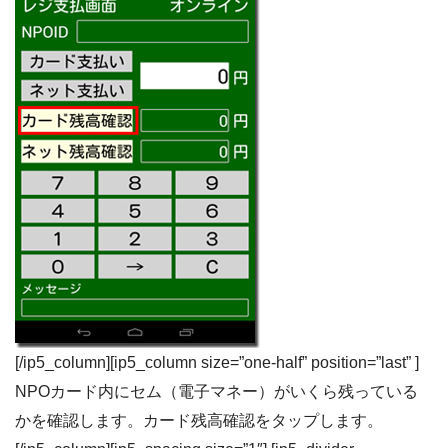
[/ip5_column][ip5_column size=”one-half” position=”last” ]
NPOカード内にセム（電子マネー）がいくら残っている
かを確認します。カード残高確認をタップします。