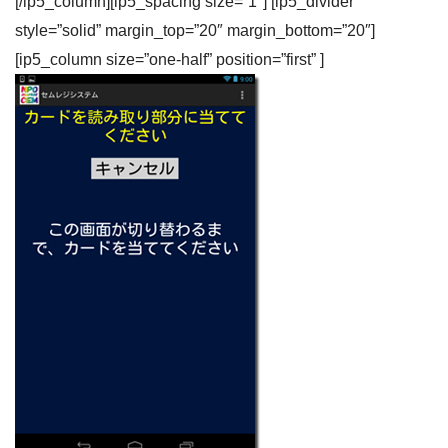
[/ip5_column][ip5_spacing size=”1″] [ip5_divider
style=”solid” margin_top=”20″ margin_bottom=”20″]
[ip5_column size=”one-half” position=”first” ]