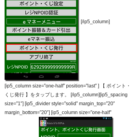
[/ip5_column]
[ip5_column size=”one-half” position=”last” ] 【 ポイント・
くじ発行 】をタップします。 [/ip5_column][ip5_spacing
size=”1″] [ip5_divider style=”solid” margin_top=”20″
margin_bottom=”20″] [ip5_column size=”one-half”