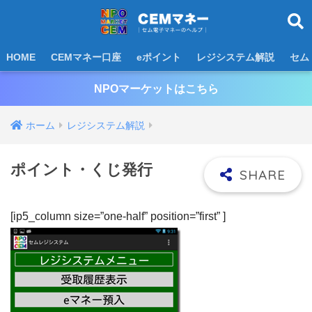
HOME
CEMマネー口座
eポイント
レジシステム解説
セム
NPOマーケットはこちら
ホーム
レジシステム解説
ポイント・くじ発行
[ip5_column size=”one-half” position=”first” ]